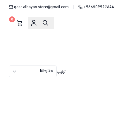
qasr.albayan.store@gmail.com
+966509927644
0
ترتيب