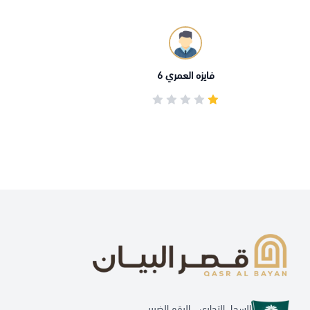
فايزه العمري 6
السجل التجاري
الرقم الضريبي