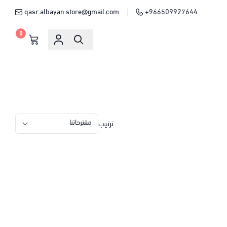
qasr.albayan.store@gmail.com
+966509927644
0
ترتيب