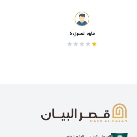
فايزه العمري 6
السجل التجاري
الرقم الضريبي