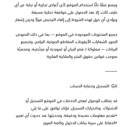
ويمنع منعًا باتًا استخدام الموقع لأي أغراض تجارية أو نيابة عن أي
طرف ثالث، إلا بعد الحصول على موافقة خطية مسبقة.
ويؤدي أي خرق لهذه الشروط إلى إلغاء الترخيص فورًا ودون إشعار.
جميع المحتويات الموجودة في الموقع — بما في ذلك النصوص،
الصور، الشعارات، الأيقونات، المقاطع الصوتية، البرامج، وتجميع
البيانات — مملوكة لـ قصر البيان أو لمورديه أو مرخّصيه، ومحميّة
بموجب قوانين حقوق النشر والملكية الفكرية.
⸻
ثانيًا: التسجيل وحماية الحساب
قد يتطلب الوصول لبعض الخدمات في الموقع التسجيل أو
الاشتراك. وباختيارك التسجيل، فإنك توافق على ما يلي:
•تقديم معلومات صحيحة ودقيقة، وتحديثها عند حدوث أي تغيير.
•الحفاظ على سرية بيانات الدخول وكلمة المرور.