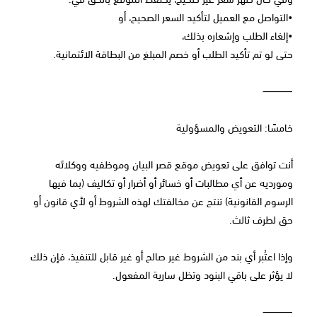
•التواصل مع العميل لتأكيد السعر الصحيح، أو
•إلغاء الطلب وإشعاره بذلك،
حتى لو تم تأكيد الطلب أو خصم المبلغ من البطاقة الائتمانية.
⸻
خامسًا: التعويض والمسؤولية
أنت توافق على تعويض موقع قصر البيان وموظفيه ووكلائه
ومورديه عن أي مطالبات أو خسائر أو أضرار أو تكاليف (بما فيها
الرسوم القانونية) تنتج عن مخالفتك لهذه الشروط أو لأي قانون أو
حق لطرف ثالث.
وإذا اعتُبر أي بند من الشروط غير صالح أو غير قابل للتنفيذ، فإن ذلك
لا يؤثر على باقي البنود وتظل سارية المفعول.
⸻